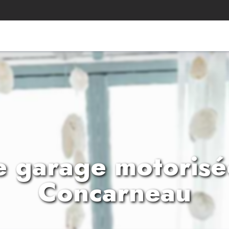
e garage motorisée
Concarneau