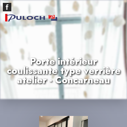
Porte intérieur
coulissante type verrière
atelier - Concarneau