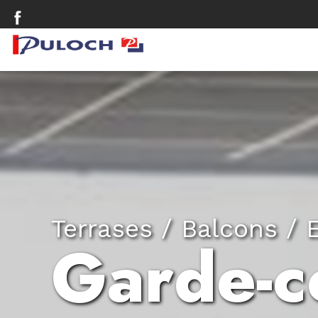
Terrases / Balcons / 
Garde-c