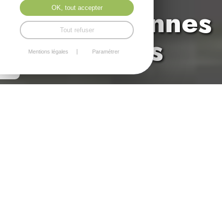
Quimper / Concarneau
Stores, bannes
OK, tout accepter
Tout refuser
et pergolas
Mentions légales
Paramétrer
Store, pergola,
pergola
bioclimatique
avec Puloch
Explorez l'expertise de Puloch dans