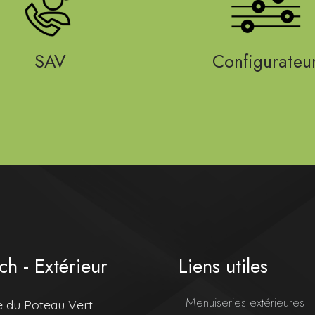
SAV
Configurateu
ch - Extérieur
Liens utiles
Menuiseries extérieures
e du Poteau Vert