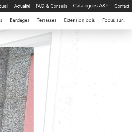
ueil
Actualité
FAQ & Conseils
Contact
Catalogues A&F
es
Bardages
Terrasses
Extension bois
Focus sur..